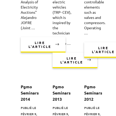
Analysis of
electric
controllable
Electricity
vehicles
elements
Auctions"
(TRP- CEV),
such as
Alejandro
which is
valves and
JOFRE
inspired by
compressors.
(Joint …
the
Operating
technician
…
routing
LIRE
problem …
L'ARTICLE
LIRE
L'ARTICLE
LIRE
L'ARTICLE
Pgmo
Pgmo
Pgmo
Seminars
Seminars
Seminars
2014
2013
2012
PUBLIÉ LE
PUBLIÉ LE
PUBLIÉ LE
FÉVRIER 9,
FÉVRIER 9,
FÉVRIER 9,