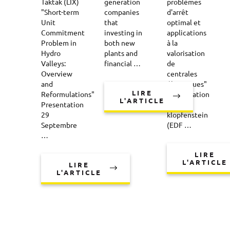
Taktak (LIX)
generation
problèmes
"Short-term
companies
d'arrêt
Unit
that
optimal et
Commitment
investing in
applications
Problem in
both new
à la
Hydro
plants and
valorisation
Valleys:
financial …
de
Overview
centrales
and
électriques"
LIRE
Reformulations"
Presentation
L'ARTICLE
Presentation
Olivier
29
klopfenstein
Septembre
(EDF …
…
LIRE
L'ARTICLE
LIRE
L'ARTICLE