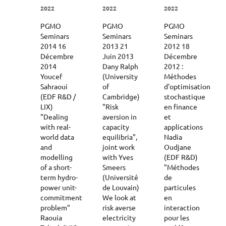
2022
2022
2022
PGMO
PGMO
PGMO
Seminars
Seminars
Seminars
2014 16
2013 21
2012 18
Décembre
Juin 2013
Décembre
2014
Dany Ralph
2012 :
Youcef
(University
Méthodes
Sahraoui
of
d'optimisation
(EDF R&D /
Cambridge)
stochastique
LIX)
"Risk
en finance
"Dealing
aversion in
et
with real-
capacity
applications
world data
equilibria",
Nadia
and
joint work
Oudjane
modelling
with Yves
(EDF R&D)
of a short-
Smeers
"Méthodes
term hydro-
(Université
de
power unit-
de Louvain)
particules
commitment
We look at
en
problem"
risk averse
interaction
Raouia
electricity
pour les