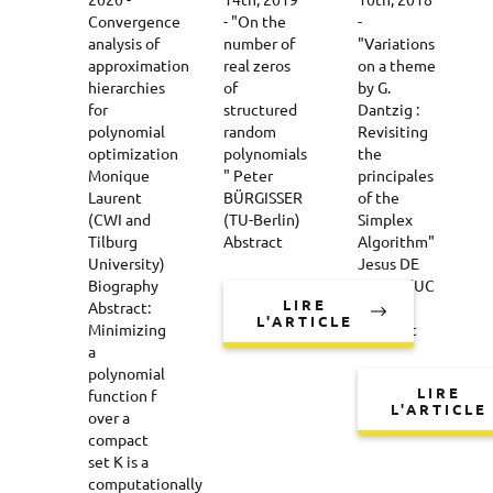
2020 -
14th, 2019
10th, 2018
Convergence
- "On the
-
analysis of
number of
"Variations
approximation
real zeros
on a theme
hierarchies
of
by G.
for
structured
Dantzig :
polynomial
random
Revisiting
optimization
polynomials
the
Monique
" Peter
principales
Laurent
BÜRGISSER
of the
(CWI and
(TU-Berlin)
Simplex
Tilburg
Abstract
Algorithm"
University)
Jesus DE
Biography
LOERA (UC
LIRE
Abstract:
Davis)
L'ARTICLE
Minimizing
Abstract
a
polynomial
LIRE
function f
L'ARTICLE
over a
compact
set K is a
computationally