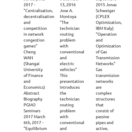
2017 -
13, 2016
2015 Jonas
"Centralisation,
Jose A.
Schweiger
decentralisation
Montoya
(CPLEX
and
"The
Optimization,
competition
technician
IBM Italy)
in network
routing
"Operation
congestion
problem
and
games"
with
Optimization
Cheng
conventional
of Gas
WAN
and
Transmission
(Shangai
electric
Networks"
University
vehicles"
Gas
of Finance
This
transmission
and
presentation
networks
Economics)
introduces
are
Abstract
the
complex
Biography
technician
structures
PGMO
routing
that
Seminars
problem
consist of
2017 March
with
passive
6th, 2017 -
conventional
pipes and
"Equilibrium
and
active,