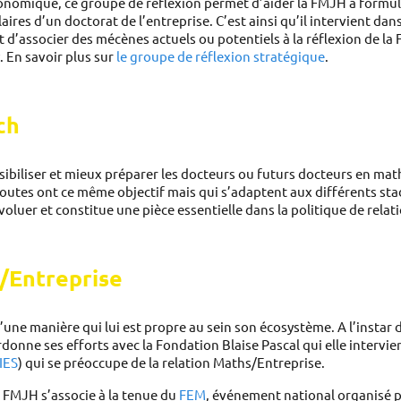
omique, ce groupe de réflexion permet d’aider la FMJH à formuler
aires d’un doctorat de l’entreprise. C’est ainsi qu’il intervient dans
 d’associer des mécènes actuels ou potentiels à la réflexion de la F
 En savoir plus sur 
le groupe de réflexion stratégique
. 
ch
nsibiliser et mieux préparer les docteurs ou futurs docteurs en mat
 toutes ont ce même objectif mais qui s’adaptent aux différents stad
oluer et constitue une pièce essentielle dans la politique de relat
/Entreprise 
donne ses efforts avec la Fondation Blaise Pascal qui elle intervi
IES
) qui se préoccupe de la relation Maths/Entreprise. 
 FMJH s’associe à la tenue du 
FEM
, événement national organisé p