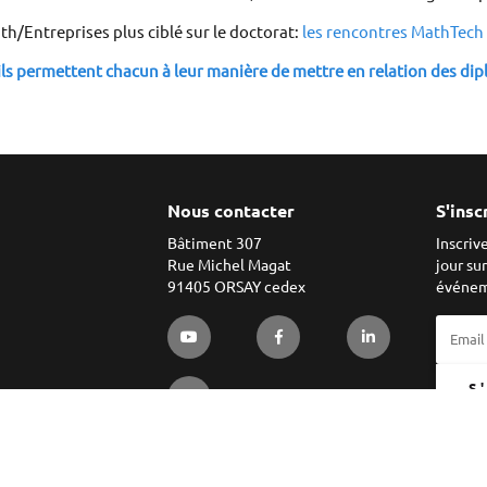
Entreprises plus ciblé sur le doctorat: 
les rencontres MathTech
ls permettent chacun à leur manière de mettre en relation des di
Nous contacter
S'insc
Bâtiment 307
Inscriv
Rue Michel Magat
jour su
91405 ORSAY cedex
événem
S