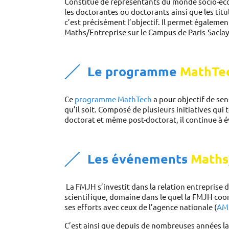
Constitué de représentants du monde socio-écon
les doctorantes ou doctorants ainsi que les titul
c’est précisément l’objectif. Il permet également
Maths/Entreprise sur le Campus de Paris-Saclay.
Le programme
MathTe
Ce 
programme MathTech
 a pour objectif de se
qu’il soit. Composé de plusieurs initiatives qui
doctorat et même post-doctorat, il continue à év
Les événements 
Maths
 La FMJH s’investit dans la relation entreprise d’une manière qui lui est propre au sein son écosystème. A l’instar de ce qui se passe pour la médiation 
scientifique, domaine dans le quel la FMJH coor
ses efforts avec ceux de l’agence nationale (
AM
C’est ainsi que depuis de nombreuses années la