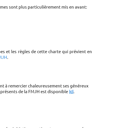
 Il n’existe pas de liste de close de programmes de la FMJH ouverts à un soutien via le mécénat mais trois programmes sont plus particulièrement mis en avant: 
 et les règles de cette charte qui prévient en 
FMJH
.
ient à remercier chaleureusement ses généreux 
 présents de la FMJH est disponible
ici
.