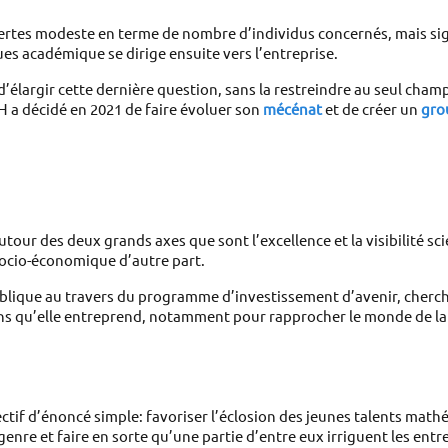
es modeste en terme de nombre d’individus concernés, mais signific
es académique se dirige ensuite vers l’entreprise. 
d’élargir cette dernière question, sans la restreindre au seul cham
H a décidé en 2021 de faire évoluer son 
mécénat
 et de créer un 
gro
utour des deux grands axes que sont l’excellence et la visibilité sci
ocio-économique d’autre part. 
ublique au travers du programme d’investissement d’avenir, cherche
ns qu’elle entreprend, notamment pour rapprocher le monde de la 
ectif d’énoncé simple: favoriser l’éclosion des jeunes talents math
 genre et faire en sorte qu’une partie d’entre eux irriguent les entr