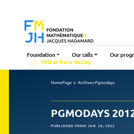
Foundation
Our calls
Our prog
PhD at Paris-Saclay
HomePage
»
Archives-Pgmodays
PGMODAYS 201
PUBLISHED FROM JAN. 26, 2022