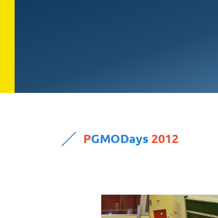
P
GMODays
2012