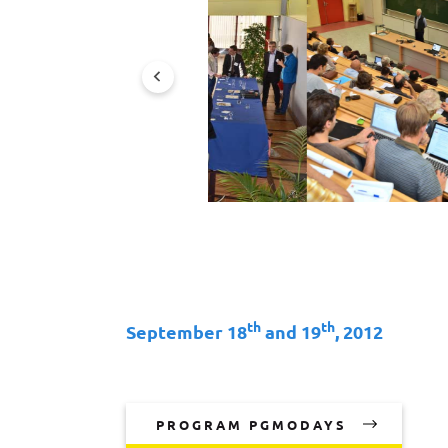
th
th
September 18
and 19
, 2012
PROGRAM PGMODAYS