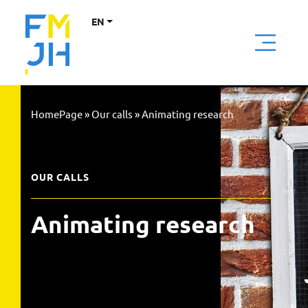
EN
HomePage
»
Our calls
»
Animating research
OUR CALLS
Animating research