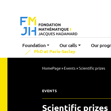
Foundation
Our calls
Our prog
PhD at Paris-Saclay
HomePage
»
Events
»
Scientific prizes
EVENTS
Scientific prizes