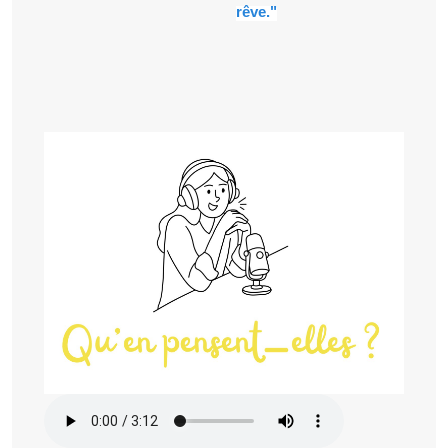
rêve."