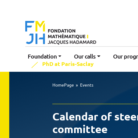
Foundation
Our calls
Our prog
PhD at Paris-Saclay
HomePage
»
Events
Calendar of stee
committee